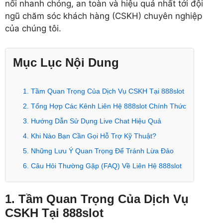
nối nhanh chóng, an toàn và hiệu quả nhất tới đội
ngũ chăm sóc khách hàng (CSKH) chuyên nghiệp
của chúng tôi.
Mục Lục Nội Dung
1. Tầm Quan Trọng Của Dịch Vụ CSKH Tại 888slot
2. Tổng Hợp Các Kênh Liên Hệ 888slot Chính Thức
3. Hướng Dẫn Sử Dụng Live Chat Hiệu Quả
4. Khi Nào Bạn Cần Gọi Hỗ Trợ Kỹ Thuật?
5. Những Lưu Ý Quan Trọng Để Tránh Lừa Đảo
6. Câu Hỏi Thường Gặp (FAQ) Về Liên Hệ 888slot
1. Tầm Quan Trọng Của Dịch Vụ
CSKH Tại 888slot