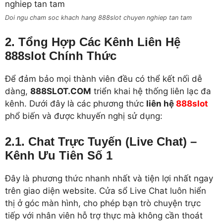
Doi ngu cham soc khach hang 888slot chuyen nghiep tan tam
2. Tổng Hợp Các Kênh Liên Hệ
888slot Chính Thức
Để đảm bảo mọi thành viên đều có thể kết nối dễ
dàng,
888SLOT.COM
triển khai hệ thống liên lạc đa
kênh. Dưới đây là các phương thức
liên hệ
888slot
phổ biến và được khuyến nghị sử dụng:
2.1. Chat Trực Tuyến (Live Chat) –
Kênh Ưu Tiên Số 1
Đây là phương thức nhanh nhất và tiện lợi nhất ngay
trên giao diện website. Cửa sổ Live Chat luôn hiển
thị ở góc màn hình, cho phép bạn trò chuyện trực
tiếp với nhân viên hỗ trợ thực mà không cần thoát