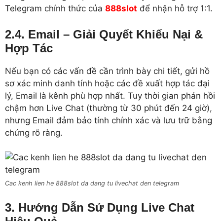
Telegram chính thức của
888slot
để nhận hỗ trợ 1:1.
2.4. Email – Giải Quyết Khiếu Nại &
Hợp Tác
Nếu bạn có các vấn đề cần trình bày chi tiết, gửi hồ
sơ xác minh danh tính hoặc các đề xuất hợp tác đại
lý, Email là kênh phù hợp nhất. Tuy thời gian phản hồi
chậm hơn Live Chat (thường từ 30 phút đến 24 giờ),
nhưng Email đảm bảo tính chính xác và lưu trữ bằng
chứng rõ ràng.
Cac kenh lien he 888slot da dang tu livechat den telegram
3. Hướng Dẫn Sử Dụng Live Chat