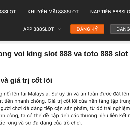
88SLOT
KHUYẾN MÃI 888SLOT
NẠP TIỀN 888SL
APP 888SLOT
ĐĂNG KÝ
ĐĂNG
ong voi king slot 888 va toto 888 slot
à giá trị cốt lõi
ng nổi lên tại Malaysia. Sự uy tín và an toàn được đặt lên
t tiền nhanh chóng. Giá trị cốt lõi của nền tảng tập trun
ười chơi dễ dàng tiếp cận sản phẩm, từ đó trải nghiệm
nh công, ta có thể đề cập đến các thương hiệu liên kết 
tác rộng và sự đa dạng của trò chơi.