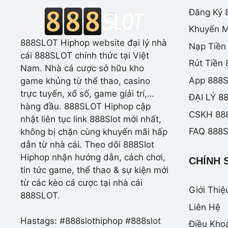
Đăng Ký
Khuyến M
888SLOT Hiphop website đại lý nhà
Nạp Tiền
cái 888SLOT chính thức tại Việt
Rút Tiền
Nam. Nhà cá cược sở hữu kho
App 888
game khủng từ thể thao, casino
trực tuyến, xổ số, game giải trí,…
ĐẠI LÝ 8
hàng đầu. 888SLOT Hiphop cập
CSKH 88
nhật liên tục link 888Slot mới nhất,
FAQ 888
không bị chặn cùng khuyến mãi hấp
dẫn từ nhà cái. Theo dõi 888Slot
Hiphop nhận hướng dẫn, cách chơi,
CHÍNH 
tin tức game, thể thao & sự kiện mới
từ các kèo cá cược tại nhà cái
Giới Thiệ
888SLOT.
Liên Hệ
Hastags: #888slothiphop #888slot
Điều Kho