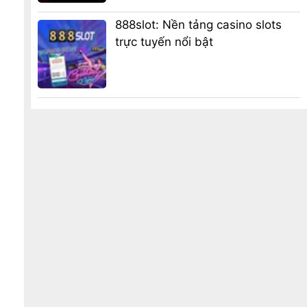
888slot: Nền tảng casino slots
trực tuyến nổi bật