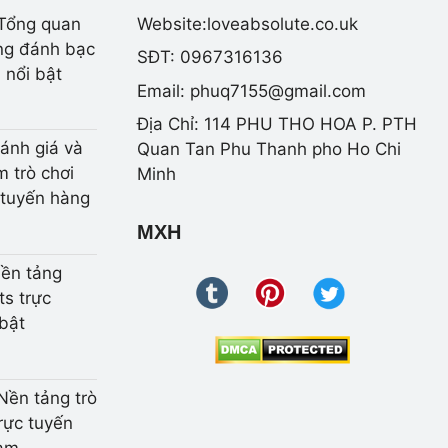
 Tổng quan
Website:loveabsolute.co.uk
ng đánh bạc
SĐT: 0967316136
 nổi bật
Email:
phuq7155@gmail.com
Địa Chỉ: 114 PHU THO HOA P. PTH
Đánh giá và
Quan Tan Phu Thanh pho Ho Chi
m trò chơi
Minh
 tuyến hàng
MXH
Nền tảng
ts trực
 bật
Nền tảng trò
trực tuyến