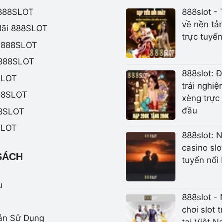
 888SLOT
888slot -
về nền tả
ãi 888SLOT
trực tuyến
 888SLOT
 888SLOT
888slot: 
SLOT
trải nghiệ
88SLOT
xèng trực
đầu
8SLOT
SLOT
888slot: 
casino slo
SÁCH
tuyến nổi
u
888slot - 
chơi slot 
ản Sử Dụng