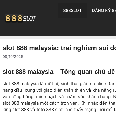
Chuyển
đến
888SLOT
ĐĂNG KÝ 8
nội
dung
slot 888 malaysia: trai nghiem soi d
08/10/2025
slot 888 malaysia – Tổng quan chủ đề v
slot 888 malaysia là một hệ sinh thái giải trí online đa
hàng đầu, cùng với giao diện thân thiện và khả năng rú
vào công bằng, minh bạch và chăm sóc khách hàng. Ng
slot 888 malaysia một cách trọn vẹn. Khi nhắc đến thà
king slot 888 và toto 888 slot, cho thấy mạng lưới đối 