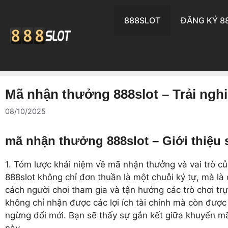
Chuyển
đến
888SLOT
ĐĂNG KÝ 8
nội
dung
Mã nhận thưởng 888slot – Trải ngh
08/10/2025
mã nhận thưởng 888slot – Giới thiệu 
1. Tóm lược khái niệm về mã nhận thưởng và vai trò của
888slot không chỉ đơn thuần là một chuỗi ký tự, mà là
cách người chơi tham gia và tận hưởng các trò chơi tr
không chỉ nhận được các lợi ích tài chính mà còn đượ
ngừng đổi mới. Bạn sẽ thấy sự gắn kết giữa khuyến mã