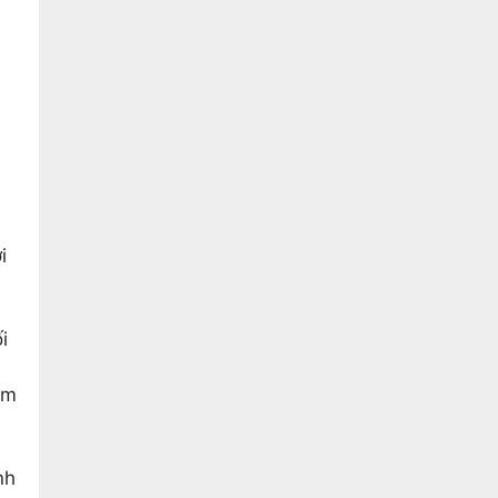
i
i
ểm
nh