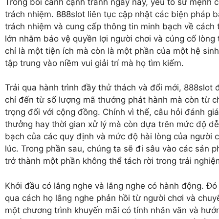
Trong bối cảnh cạnh tranh ngày nay, yếu tố sứ mệnh c
trách nhiệm. 888slot liên tục cập nhật các biện pháp 
trách nhiệm và cung cấp thông tin minh bạch về cách 
lớn nhằm bảo vệ quyền lợi người chơi và củng cố lòng
chỉ là một tiện ích mà còn là một phần của một hệ sinh
tập trung vào niềm vui giải trí mà họ tìm kiếm.
Trải qua hành trình đầy thử thách và đổi mới, 888slo
chỉ đến từ số lượng mã thưởng phát hành mà còn từ ch
trọng đối với cộng đồng. Chính vì thế, câu hỏi đánh gi
thưởng hay thời gian xử lý mà còn dựa trên mức độ dễ
bạch của các quy định và mức độ hài lòng của người c
lúc. Trong phần sau, chúng ta sẽ đi sâu vào các sản p
trở thành một phần không thể tách rời trong trải nghiệ
Khởi đầu có lắng nghe và lắng nghe có hành động. Đó 
qua cách họ lắng nghe phản hồi từ người chơi và chuy
một chương trình khuyến mãi có tính nhân văn và hướn