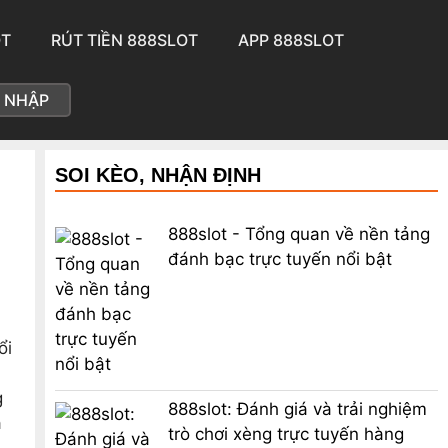
OT
RÚT TIỀN 888SLOT
APP 888SLOT
 NHẬP
SOI KÈO, NHẬN ĐỊNH
888slot - Tổng quan về nền tảng
đánh bạc trực tuyến nổi bật
ổi
g
888slot: Đánh giá và trải nghiệm
ã
trò chơi xèng trực tuyến hàng