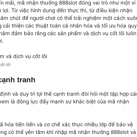
n mãi, mã nhận thưởng 888slot đóng vai trò như một ví
n lợi. Từ việc hình dung đến thực thi, từ điều kiện nhận
ăm chút để người chơi có thể trải nghiệm một cách suô
 cải thiện các thuật toán cá nhân hóa và tối ưu hóa quy
hằm đảm bảo rằng các sản phẩm và dịch vụ cốt lõi luôn
i.
ốt lõi
cạnh tranh
định và duy trì lợi thế cạnh tranh đòi hỏi một tập hợp cá
ợc xem là động lực đẩy mạnh sự khác biệt của mã nhận
 hóa tiến tiến và cơ chế xác thực nhiều lớp để bảo vệ
dùng có thể yên tâm khi nhập mã nhận thưởng 888slot và