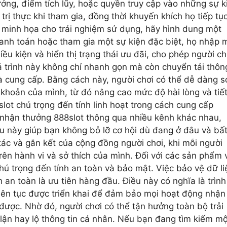
ưởng, điểm tích lũy, hoặc quyền truy cập vào những sự k
trị thực khi tham gia, đồng thời khuyến khích họ tiếp tụ
ể minh họa cho trải nghiệm sử dụng, hãy hình dung một
thanh toán hoặc tham gia một sự kiện đặc biệt, họ nhập 
u kiện và hiển thị trạng thái ưu đãi, cho phép người ch
á trình này không chỉ nhanh gọn mà còn chuyển tải thôn
à cung cấp. Bằng cách này, người chơi có thể dễ dàng s
 khoản của mình, từ đó nâng cao mức độ hài lòng và tiế
8slot chú trọng đến tính linh hoạt trong cách cung cấp
nhận thưởng 888slot thông qua nhiều kênh khác nhau,
ều này giúp bạn không bỏ lỡ cơ hội dù đang ở đâu và bất
tác và gắn kết của cộng đồng người chơi, khi mỗi người
n hành vi và sở thích của mình. Đối với các sản phẩm 
hú trọng đến tính an toàn và bảo mật. Việc bảo vệ dữ li
an toàn là ưu tiên hàng đầu. Điều này có nghĩa là trình
liên tục được triển khai để đảm bảo mọi hoạt động nhận
ược. Nhờ đó, người chơi có thể tận hưởng toàn bộ trải
 lận hay lộ thông tin cá nhân. Nếu bạn đang tìm kiếm mộ