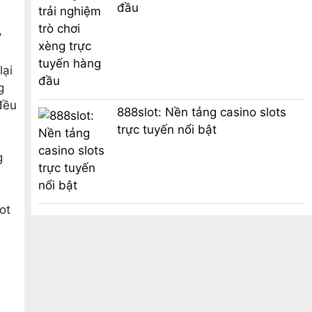
đầu
y
lại
g
đều
888slot: Nền tảng casino slots
trực tuyến nổi bật
g
ot