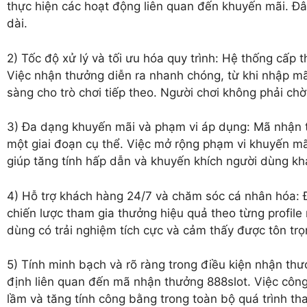
thực hiện các hoạt động liên quan đến khuyến mãi. Đây
dài.
2) Tốc độ xử lý và tối ưu hóa quy trình: Hệ thống cấp 
Việc nhận thưởng diễn ra nhanh chóng, từ khi nhập mã 
sàng cho trò chơi tiếp theo. Người chơi không phải chờ 
3) Đa dạng khuyến mãi và phạm vi áp dụng: Mã nhận th
một giai đoạn cụ thể. Việc mở rộng phạm vi khuyến mãi 
giúp tăng tính hấp dẫn và khuyến khích người dùng kh
4) Hỗ trợ khách hàng 24/7 và chăm sóc cá nhân hóa: Đ
chiến lược tham gia thưởng hiệu quả theo từng profile
dùng có trải nghiệm tích cực và cảm thấy được tôn trọ
5) Tính minh bạch và rõ ràng trong điều kiện nhận thư
định liên quan đến mã nhận thưởng 888slot. Việc công 
lầm và tăng tính công bằng trong toàn bộ quá trình th