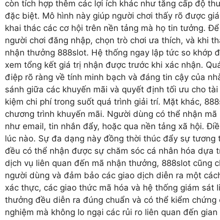
còn tích hợp thêm các lợi ích khác như tăng cấp độ th
đặc biệt. Mô hình này giúp người chơi thấy rõ được giá 
khai thác các cơ hội trên nền tảng mà họ tin tưởng. Đ
người chơi đăng nhập, chọn trò chơi ưa thích, và khi 
nhận thưởng 888slot. Hệ thống ngay lập tức so khớp điề
xem tổng kết giá trị nhận được trước khi xác nhận. Qu
điệp rõ ràng về tính minh bạch và đáng tin cậy của nh
sánh giữa các khuyến mãi và quyết định tối ưu cho tài
kiệm chi phí trong suốt quá trình giải trí. Mặt khác, 88
chương trình khuyến mãi. Người dùng có thể nhận mã 
như email, tin nhắn đẩy, hoặc qua nền tảng xã hội. Đi
lúc nào. Sự đa dạng này đồng thời thúc đẩy sự tương 
đều có thể nhận được sự chăm sóc cá nhân hóa dựa trê
dịch vụ liên quan đến mã nhận thưởng, 888slot cũng c
người dùng và đảm bảo các giao dịch diễn ra một cách 
xác thực, các giao thức mã hóa và hệ thống giám sát 
thưởng đều diễn ra đúng chuẩn và có thể kiểm chứng đ
nghiệm mà không lo ngại các rủi ro liên quan đến gian