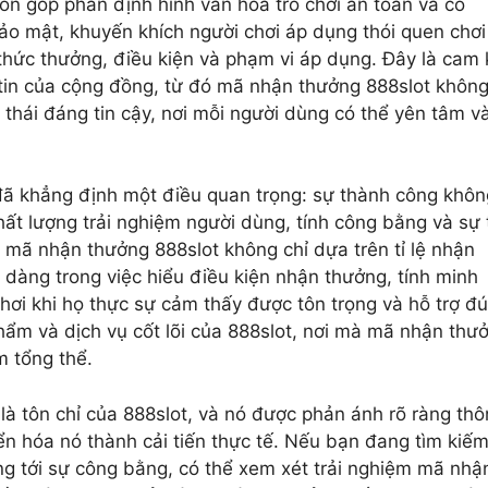
òn góp phần định hình văn hóa trò chơi an toàn và có
bảo mật, khuyến khích người chơi áp dụng thói quen chơi
thức thưởng, điều kiện và phạm vi áp dụng. Đây là cam 
 tin của cộng đồng, từ đó mã nhận thưởng 888slot khôn
 thái đáng tin cậy, nơi mỗi người dùng có thể yên tâm v
t đã khẳng định một điều quan trọng: sự thành công khôn
ất lượng trải nghiệm người dùng, tính công bằng và sự 
á mã nhận thưởng 888slot không chỉ dựa trên tỉ lệ nhận
 dàng trong việc hiểu điều kiện nhận thưởng, tính minh
hơi khi họ thực sự cảm thấy được tôn trọng và hỗ trợ đ
hẩm và dịch vụ cốt lõi của 888slot, nơi mà mã nhận thư
m tổng thể.
là tôn chỉ của 888slot, và nó được phản ánh rõ ràng th
ển hóa nó thành cải tiến thực tế. Nếu bạn đang tìm kiế
g tới sự công bằng, có thể xem xét trải nghiệm mã nhậ