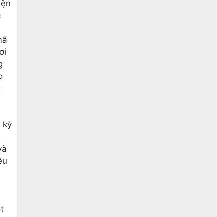
iện
c
mã
ơi
g
o
t
 kỳ
và
ệu
t