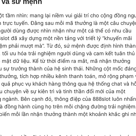
 và sứ mệnh
 tầm nhìn: mang lại niềm vui giải trí cho cộng đồng ng
toàn trực tuyến. Đằng sau mỗi mã thưởng là một câu chuyệ
 người dùng được nhìn nhận như một cá thể có nhu cầu
slot đã xây dựng một nền tảng với triết lý “khuyến mãi
hiệm phải mượt mà”. Từ đó, sứ mệnh được định hình thà
 tối ưu hóa trải nghiệm người dùng và cam kết tuân thủ
mật dữ liệu. Kể từ thời điểm ra mắt, mã nhận thưởng
u sự trưởng thành của hệ sinh thái. Những cột mốc đán
t thưởng, tích hợp nhiều kênh thanh toán, mở rộng phạm 
ệu quả phục vụ khách hàng thông qua hệ thống chat và h
u chuyện về sự kiên trì và tinh thần đổi mới của một
g ngành. Bên cạnh đó, thông điệp của 888slot luôn nhấn
và đồng hành cùng họ trên mỗi chặng đường trải nghiệm
 biến mỗi lần nhận thưởng thành một khoảnh khắc ghi n