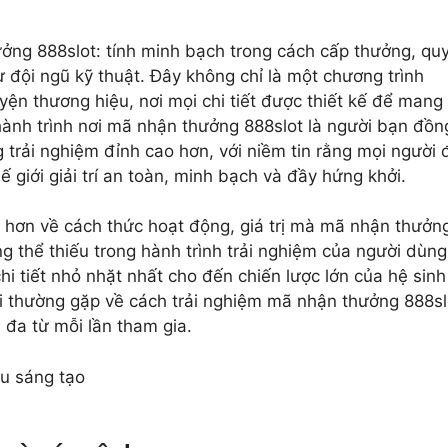
ng 888slot: tính minh bạch trong cách cấp thưởng, qu
ừ đội ngũ kỹ thuật. Đây không chỉ là một chương trình
n thương hiệu, nơi mọi chi tiết được thiết kế để mang 
 hành trình nơi mã nhận thưởng 888slot là người bạn đồn
trải nghiệm đỉnh cao hơn, với niềm tin rằng mọi người 
 giới giải trí an toàn, minh bạch và đầy hứng khởi.
u hơn về cách thức hoạt động, giá trị mà mã nhận thưởn
ng thể thiếu trong hành trình trải nghiệm của người dùng
chi tiết nhỏ nhặt nhất cho đến chiến lược lớn của hệ sinh
hỏi thường gặp về cách trải nghiệm mã nhận thưởng 888sl
 đa từ mỗi lần tham gia.