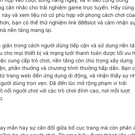
ch hợp vào cuộc sống hàng ngày, và vì sao cộng đồng
đáng cân nhắc cho trải nghiệm game trực tuyến. Hãy cùng
 này và xem liệu nó có phù hợp với phong cách chơi của
hơn, bạn có thể thử nghiệm link 888slot và cảm nhận s
mà nền tảng mang lại.
n giản trong cách người dùng tiếp cận và sử dụng nền tả
ưu cho mọi thiết bị và mạng lưới thanh toán được tối ưu 
việc cung cấp trò chơi, nền tảng còn chú trọng xây dựng
iện, phần thưởng và chương trình thưởng hấp dẫn. Bạn 
, từ trang web đến ứng dụng di động, và nhận thấy sự n
gười dùng trọn vẹn. Đã đến lúc mở rộng phạm vi trải
nối người chơi với các trò chơi đỉnh cao, nơi mỗi lượt
p.
may mắn hay sự cân đối giữa bố cục trang mà còn phản 