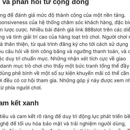
g và phản hồi từ cộng đồng
rọng để đánh giá mức độ thành công của một nền tảng.
sponsiveness của hệ thống chăm sóc khách hàng, đặc bi
n lược cược. Nhiều bài đánh giá link 888slot trên các di
và tính giải trí cao của hàng loạt trò chơi. Người chơi 
à thân thiện, từ quá trình đăng ký cho tới cách sử dụng
u câu hỏi về tính công bằng và ngưỡng thanh toán, và 
việc duy trì chuẩn mực. Những nhận xét tích cực về giao
a danh mục trò chơi cho thấy một bức tranh tổng thể đầy
 dùng phê bình về một số sự kiện khuyến mãi có thể cần
i đều có cơ hội tham gia. Những góp ý này được xem n
ừ phía người chơi.
cam kết xanh
tiêu và cam kết rõ ràng để duy trì động lực phát triển b
nghệ để tối ưu hóa bảo mật và trải nghiệm người dùng,