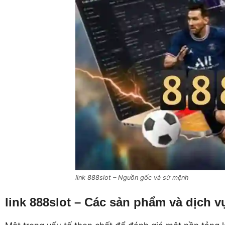
link 888slot – Nguồn gốc và sứ mệnh
link 888slot – Các sản phẩm và dịch vụ