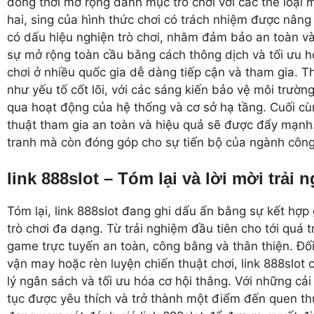
đồng thời mở rộng danh mục trò chơi với các thể loại 
hai, sing của hình thức chơi có trách nhiệm được nâng 
có dấu hiệu nghiện trò chơi, nhằm đảm bảo an toàn và
sự mở rộng toàn cầu bằng cách thông dịch và tối ưu h
chơi ở nhiều quốc gia dễ dàng tiếp cận và tham gia. T
như yếu tố cốt lõi, với các sáng kiến bảo vệ môi trườn
qua hoạt động của hệ thống và cơ sở hạ tầng. Cuối cùn
thuật tham gia an toàn và hiệu quả sẽ được đẩy mạnh. 
tranh mà còn đóng góp cho sự tiến bộ của ngành công n
link 888slot – Tóm lại và lời mời trải 
Tóm lại, link 888slot đang ghi dấu ấn bằng sự kết hợ
trò chơi đa dạng. Từ trải nghiệm đầu tiên cho tới quá
game trực tuyến an toàn, công bằng và thân thiện. Đối
vận may hoặc rèn luyện chiến thuật chơi, link 888slot 
lý ngân sách và tối ưu hóa cơ hội thắng. Với những cải 
tục được yêu thích và trở thành một điểm đến quen thu