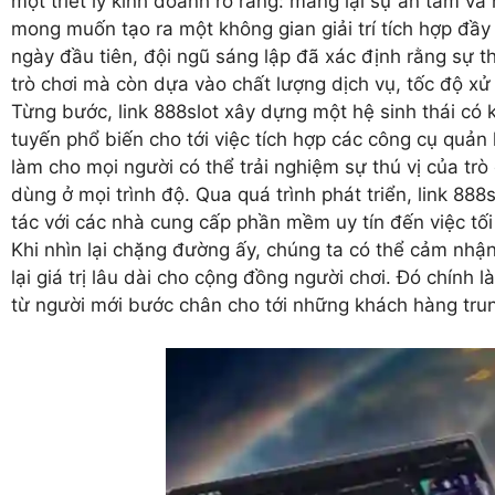
một triết lý kinh doanh rõ ràng: mang lại sự an tâm và
mong muốn tạo ra một không gian giải trí tích hợp đầy
ngày đầu tiên, đội ngũ sáng lập đã xác định rằng sự 
trò chơi mà còn dựa vào chất lượng dịch vụ, tốc độ xử
Từng bước, link 888slot xây dựng một hệ sinh thái có 
tuyến phổ biến cho tới việc tích hợp các công cụ quản 
làm cho mọi người có thể trải nghiệm sự thú vị của trò
dùng ở mọi trình độ. Qua quá trình phát triển, link 888
tác với các nhà cung cấp phần mềm uy tín đến việc tối
Khi nhìn lại chặng đường ấy, chúng ta có thể cảm nhậ
lại giá trị lâu dài cho cộng đồng người chơi. Đó chính l
từ người mới bước chân cho tới những khách hàng trun