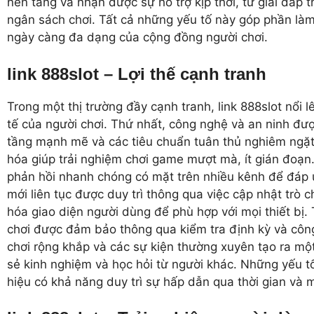
nền tảng và nhận được sự hỗ trợ kịp thời, từ giải đáp 
ngân sách chơi. Tất cả những yếu tố này góp phần làm n
ngày càng đa dạng của cộng đồng người chơi.
link 888slot – Lợi thế cạnh tranh
Trong một thị trường đầy cạnh tranh, link 888slot nổi 
tế của người chơi. Thứ nhất, công nghệ và an ninh đượ
tầng mạnh mẽ và các tiêu chuẩn tuân thủ nghiêm ngặt. 
hóa giúp trải nghiệm chơi game mượt mà, ít gián đoạn.
phản hồi nhanh chóng có mặt trên nhiều kênh để đáp 
mới liên tục được duy trì thông qua việc cập nhật trò 
hóa giao diện người dùng để phù hợp với mọi thiết bị
chơi được đảm bảo thông qua kiểm tra định kỳ và côn
chơi rộng khắp và các sự kiện thường xuyên tạo ra một
sẻ kinh nghiệm và học hỏi từ người khác. Những yếu tố
hiệu có khả năng duy trì sự hấp dẫn qua thời gian và m