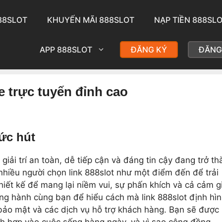
88SLOT
KHUYẾN MÃI 888SLOT
NẠP TIỀN 888SL
APP 888SLOT
ĐĂNG KÝ
ĐĂNG
e trực tuyến đỉnh cao
sức hút
giải trí an toàn, dễ tiếp cận và đáng tin cậy đang trở t
 nhiều người chọn link 888slot như một điểm đến để trải
hiết kế để mang lại niềm vui, sự phấn khích và cả cảm g
ồng hành cùng bạn để hiểu cách mà link 888slot định hì
 bảo mật và các dịch vụ hỗ trợ khách hàng. Bạn sẽ được