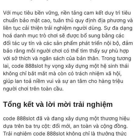
Với mục tiêu bền vững, nền tảng cam kết duy trì tiêu
chuẩn bảo mật cao, tuân thủ quy định địa phương và
liên tục cải thiện trải nghiệm người dùng. Sự đa dạng
hoá danh mục trò chơi sẽ được bổ sung bằng các
đối tác uy tín và các sản phẩm phát triển nội bộ, đảm
bảo rằng mỗi người chơi có thể tìm thấy sự phù hợp
với sở thích và ngân sách của bản thân. Trong tương
lai, code 888slot hy vọng xây dựng một hệ sinh thái
không chỉ bắt mắt mà còn có trách nhiệm xã hội,
giúp lan toả niềm vui và sự an tâm cho hàng triệu
người chơi trên toàn cầu.
Tổng kết và lời mời trải nghiệm
code 888slot đã và đang xây dựng một thương hiệu
dựa trên ba trụ cột: đổi mới, an toàn và cộng đồng.
Trải nghiệm code 888slot không chỉ là thưởng thức