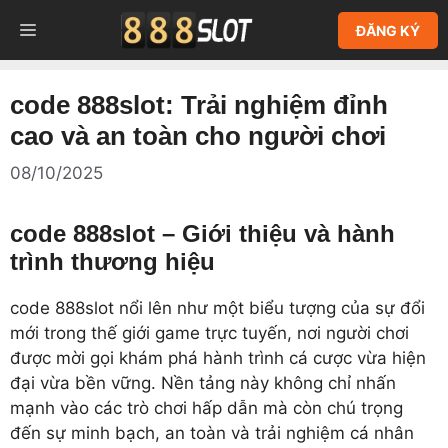
Chuyển
MENU
ĐĂNG KÝ
đến
nội
dung
code 888slot: Trải nghiệm đỉnh
cao và an toàn cho người chơi
08/10/2025
code 888slot – Giới thiệu và hành
trình thương hiệu
code 888slot nổi lên như một biểu tượng của sự đổi
mới trong thế giới game trực tuyến, nơi người chơi
được mời gọi khám phá hành trình cá cược vừa hiện
đại vừa bền vững. Nền tảng này không chỉ nhấn
mạnh vào các trò chơi hấp dẫn mà còn chú trọng
đến sự minh bạch, an toàn và trải nghiệm cá nhân