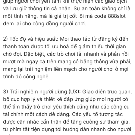
giúp người chơi yên tâm khi thực hiện các giao dịch
và lưu giữ thông tin cá nhân. Sự an toàn không chỉ là
một tính năng, mà là giá trị cốt lõi mà code 888slot
đem lại cho cộng đồng người chơi.
2) Tốc độ và hiệu suất: Mọi thao tác từ đăng ký đến
thanh toán được tối ưu hoá để giảm thiểu thời gian
chờ đợi. Đặc biệt, các trò chơi tải nhanh và phản hồi
mượt mà ngay cả trên mạng có băng thông vừa phải,
mang lại trải nghiệm liền mạch cho người chơi ở mọi
trình độ công nghệ.
3) Trải nghiệm người dùng (UX): Giao diện trực quan,
bố cục hợp lý và thiết kế đáp ứng giúp mọi người có
thể tìm thấy trò chơi yêu thích cũng như các công cụ
tài chính một cách dễ dàng. Các yếu tố tương tác
được cân nhắc cẩn thận để tăng cường sự tham gia,
từ phím tắt tiện dụng tới hướng dẫn nhanh cho người