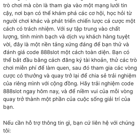
trò chơi mà còn là tham gia vào một mạng lưới tin
cậy, nơi bạn có thể khám phá các cơ hội, học hỏi từ
người chơi khác và phát triển chiến lược cá cược một
cách có trách nhiệm. Với sự tập trung vào chất
lượng, tính minh bạch và dịch vụ khách hàng tuyệt
vời, đây là một nền tảng xứng đáng để bạn thử và
đánh giá code 888slot một cách toàn diện. Bạn có
thể bắt đầu bằng cách đăng ký tài khoản, thử các trò
chơi miễn phí để làm quen, sau đó tham gia các vòng
cược có thưởng và quay trở lại để chia sẻ trải nghiệm
của riêng mình với cộng đồng. Hãy trải nghiệm code
888slot ngay hôm nay, và để niềm vui của mỗi vòng
quay trở thành một phần của cuộc sống giải trí của
bạn.
Nếu cần hỗ trợ thông tin gì, bạn cứ liên hệ với chúng
tôi: