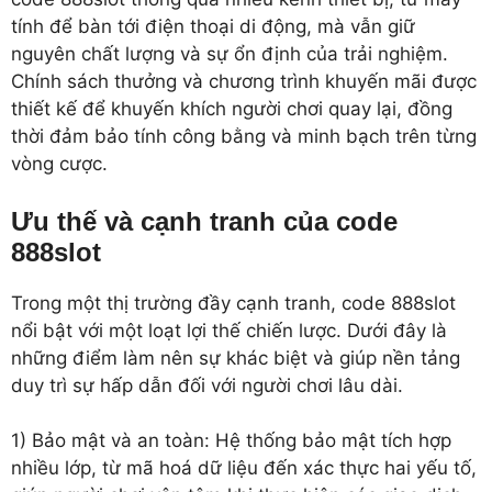
tính để bàn tới điện thoại di động, mà vẫn giữ
nguyên chất lượng và sự ổn định của trải nghiệm.
Chính sách thưởng và chương trình khuyến mãi được
thiết kế để khuyến khích người chơi quay lại, đồng
thời đảm bảo tính công bằng và minh bạch trên từng
vòng cược.
Ưu thế và cạnh tranh của code
888slot
Trong một thị trường đầy cạnh tranh, code 888slot
nổi bật với một loạt lợi thế chiến lược. Dưới đây là
những điểm làm nên sự khác biệt và giúp nền tảng
duy trì sự hấp dẫn đối với người chơi lâu dài.
1) Bảo mật và an toàn: Hệ thống bảo mật tích hợp
nhiều lớp, từ mã hoá dữ liệu đến xác thực hai yếu tố,