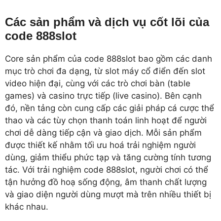
Các sản phẩm và dịch vụ cốt lõi của
code 888slot
Core sản phẩm của code 888slot bao gồm các danh
mục trò chơi đa dạng, từ slot máy cổ điển đến slot
video hiện đại, cùng với các trò chơi bàn (table
games) và casino trực tiếp (live casino). Bên cạnh
đó, nền tảng còn cung cấp các giải pháp cá cược thể
thao và các tùy chọn thanh toán linh hoạt để người
chơi dễ dàng tiếp cận và giao dịch. Mỗi sản phẩm
được thiết kế nhằm tối ưu hoá trải nghiệm người
dùng, giảm thiểu phức tạp và tăng cường tính tương
tác. Với trải nghiệm code 888slot, người chơi có thể
tận hưởng đồ hoạ sống động, âm thanh chất lượng
và giao diện người dùng mượt mà trên nhiều thiết bị
khác nhau.