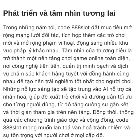
Phát triển và tầm nhìn tương lai
Trong những năm tới, code 888slot đặt mục tiêu mở
rộng mạng lưới đối tác, tích hợp thêm các trò chơi
mới và mở rộng phạm vi hoạt động sang nhiều khu
vực pháp lý khác nhau. Tầm nhìn của thương hiệu là
trở thành một nền tảng chơi game online toàn diện,
nơi công nghệ tiên tiến, quản trị minh bạch và dịch
vụ chăm sóc khách hàng tuyệt vời đồng hành cùng
nhau để tạo nên trải nghiệm tốt nhất cho người chơi.
Những nỗ lực sáng tạo sẽ tập trung vào AI hỗ trợ cá
nhân hoá, giúp đề xuất trò chơi và đường dẫn tối ưu
cho từng người dùng, từ đó tăng cường sự gắn kết
và thời gian tham gia trên nền tảng. Đồng thời, thông
qua các chương trình giáo dục và cộng đồng, code
888slot mong muốn lan toả văn hoá trách nhiệm và
sự tôn trọng với người chơi ở mọi cấp độ.