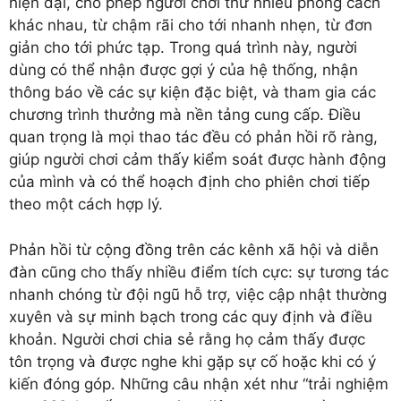
hiện đại, cho phép người chơi thử nhiều phong cách
khác nhau, từ chậm rãi cho tới nhanh nhẹn, từ đơn
giản cho tới phức tạp. Trong quá trình này, người
dùng có thể nhận được gợi ý của hệ thống, nhận
thông báo về các sự kiện đặc biệt, và tham gia các
chương trình thưởng mà nền tảng cung cấp. Điều
quan trọng là mọi thao tác đều có phản hồi rõ ràng,
giúp người chơi cảm thấy kiểm soát được hành động
của mình và có thể hoạch định cho phiên chơi tiếp
theo một cách hợp lý.
Phản hồi từ cộng đồng trên các kênh xã hội và diễn
đàn cũng cho thấy nhiều điểm tích cực: sự tương tác
nhanh chóng từ đội ngũ hỗ trợ, việc cập nhật thường
xuyên và sự minh bạch trong các quy định và điều
khoản. Người chơi chia sẻ rằng họ cảm thấy được
tôn trọng và được nghe khi gặp sự cố hoặc khi có ý
kiến đóng góp. Những câu nhận xét như “trải nghiệm