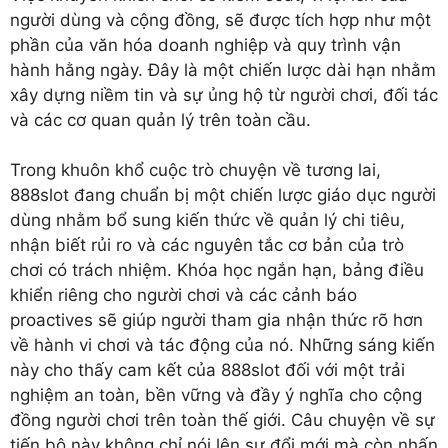
người dùng và cộng đồng, sẽ được tích hợp như một
phần của văn hóa doanh nghiệp và quy trình vận
hành hằng ngày. Đây là một chiến lược dài hạn nhằm
xây dựng niềm tin và sự ủng hộ từ người chơi, đối tác
và các cơ quan quản lý trên toàn cầu.
Trong khuôn khổ cuộc trò chuyện về tương lai,
888slot đang chuẩn bị một chiến lược giáo dục người
dùng nhằm bổ sung kiến thức về quản lý chi tiêu,
nhận biết rủi ro và các nguyên tắc cơ bản của trò
chơi có trách nhiệm. Khóa học ngắn hạn, bảng điều
khiển riêng cho người chơi và các cảnh báo
proactives sẽ giúp người tham gia nhận thức rõ hơn
về hành vi chơi và tác động của nó. Những sáng kiến
này cho thấy cam kết của 888slot đối với một trải
nghiệm an toàn, bền vững và đầy ý nghĩa cho cộng
đồng người chơi trên toàn thế giới. Câu chuyện về sự
tiến bộ này không chỉ nói lên sự đổi mới mà còn nhấn