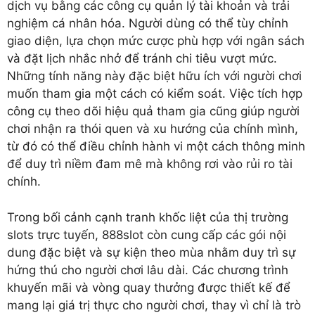
dịch vụ bằng các công cụ quản lý tài khoản và trải
nghiệm cá nhân hóa. Người dùng có thể tùy chỉnh
giao diện, lựa chọn mức cược phù hợp với ngân sách
và đặt lịch nhắc nhở để tránh chi tiêu vượt mức.
Những tính năng này đặc biệt hữu ích với người chơi
muốn tham gia một cách có kiểm soát. Việc tích hợp
công cụ theo dõi hiệu quả tham gia cũng giúp người
chơi nhận ra thói quen và xu hướng của chính mình,
từ đó có thể điều chỉnh hành vi một cách thông minh
để duy trì niềm đam mê mà không rơi vào rủi ro tài
chính.
Trong bối cảnh cạnh tranh khốc liệt của thị trường
slots trực tuyến, 888slot còn cung cấp các gói nội
dung đặc biệt và sự kiện theo mùa nhằm duy trì sự
hứng thú cho người chơi lâu dài. Các chương trình
khuyến mãi và vòng quay thưởng được thiết kế để
mang lại giá trị thực cho người chơi, thay vì chỉ là trò