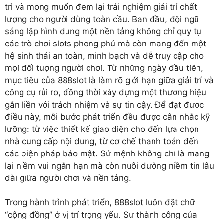
trì và mong muốn đem lại trải nghiệm giải trí chất
lượng cho người dùng toàn cầu. Ban đầu, đội ngũ
sáng lập hình dung một nền tảng không chỉ quy tụ
các trò chơi slots phong phú mà còn mang đến một
hệ sinh thái an toàn, minh bạch và dễ truy cập cho
mọi đối tượng người chơi. Từ những ngày đầu tiên,
mục tiêu của 888slot là làm rõ giới hạn giữa giải trí và
công cụ rủi ro, đồng thời xây dựng một thương hiệu
gắn liền với trách nhiệm và sự tin cậy. Để đạt được
điều này, mỗi bước phát triển đều được cân nhắc kỹ
lưỡng: từ việc thiết kế giao diện cho đến lựa chọn
nhà cung cấp nội dung, từ cơ chế thanh toán đến
các biện pháp bảo mật. Sứ mệnh không chỉ là mang
lại niềm vui ngắn hạn mà còn nuôi dưỡng niềm tin lâu
dài giữa người chơi và nền tảng.
Trong hành trình phát triển, 888slot luôn đặt chữ
“cộng đồng” ở vị trí trọng yếu. Sự thành công của