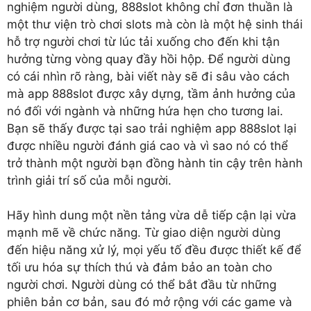
nghiệm người dùng, 888slot không chỉ đơn thuần là
một thư viện trò chơi slots mà còn là một hệ sinh thái
hỗ trợ người chơi từ lúc tải xuống cho đến khi tận
hưởng từng vòng quay đầy hồi hộp. Để người dùng
có cái nhìn rõ ràng, bài viết này sẽ đi sâu vào cách
mà app 888slot được xây dựng, tầm ảnh hưởng của
nó đối với ngành và những hứa hẹn cho tương lai.
Bạn sẽ thấy được tại sao trải nghiệm app 888slot lại
được nhiều người đánh giá cao và vì sao nó có thể
trở thành một người bạn đồng hành tin cậy trên hành
trình giải trí số của mỗi người.
Hãy hình dung một nền tảng vừa dễ tiếp cận lại vừa
mạnh mẽ về chức năng. Từ giao diện người dùng
đến hiệu năng xử lý, mọi yếu tố đều được thiết kế để
tối ưu hóa sự thích thú và đảm bảo an toàn cho
người chơi. Người dùng có thể bắt đầu từ những
phiên bản cơ bản, sau đó mở rộng với các game và