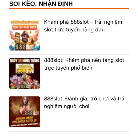
SOI KÈO, NHẬN ĐỊNH
Khám phá 888slot – trải nghiệm
slot trực tuyến hàng đầu
888slot: Khám phá nền tảng slot
trực tuyến phổ biến
888slot: Đánh giá, trò chơi và trải
nghiệm người chơi