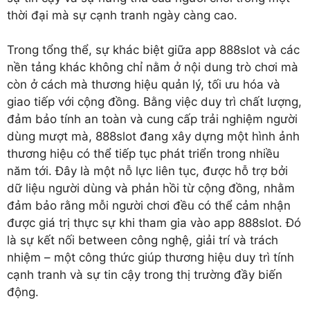
thời đại mà sự cạnh tranh ngày càng cao.
Trong tổng thể, sự khác biệt giữa app 888slot và các
nền tảng khác không chỉ nằm ở nội dung trò chơi mà
còn ở cách mà thương hiệu quản lý, tối ưu hóa và
giao tiếp với cộng đồng. Bằng việc duy trì chất lượng,
đảm bảo tính an toàn và cung cấp trải nghiệm người
dùng mượt mà, 888slot đang xây dựng một hình ảnh
thương hiệu có thể tiếp tục phát triển trong nhiều
năm tới. Đây là một nỗ lực liên tục, được hỗ trợ bởi
dữ liệu người dùng và phản hồi từ cộng đồng, nhằm
đảm bảo rằng mỗi người chơi đều có thể cảm nhận
được giá trị thực sự khi tham gia vào app 888slot. Đó
là sự kết nối between công nghệ, giải trí và trách
nhiệm – một công thức giúp thương hiệu duy trì tính
cạnh tranh và sự tin cậy trong thị trường đầy biến
động.