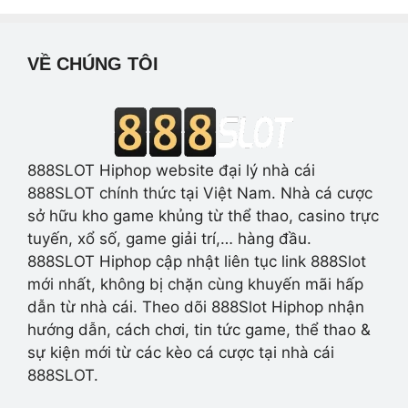
VỀ CHÚNG TÔI
888SLOT Hiphop website đại lý nhà cái
888SLOT chính thức tại Việt Nam. Nhà cá cược
sở hữu kho game khủng từ thể thao, casino trực
tuyến, xổ số, game giải trí,… hàng đầu.
888SLOT Hiphop cập nhật liên tục link 888Slot
mới nhất, không bị chặn cùng khuyến mãi hấp
dẫn từ nhà cái. Theo dõi 888Slot Hiphop nhận
hướng dẫn, cách chơi, tin tức game, thể thao &
sự kiện mới từ các kèo cá cược tại nhà cái
888SLOT.