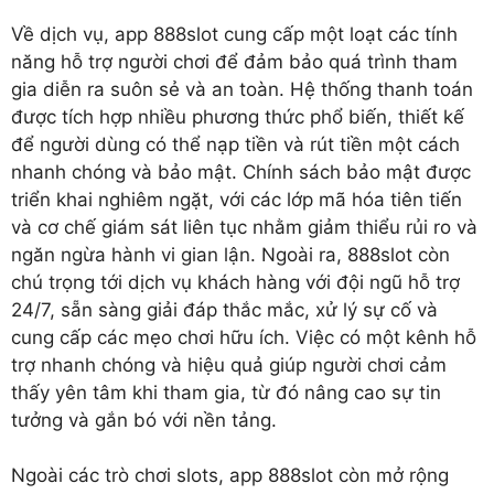
Về dịch vụ, app 888slot cung cấp một loạt các tính
năng hỗ trợ người chơi để đảm bảo quá trình tham
gia diễn ra suôn sẻ và an toàn. Hệ thống thanh toán
được tích hợp nhiều phương thức phổ biến, thiết kế
để người dùng có thể nạp tiền và rút tiền một cách
nhanh chóng và bảo mật. Chính sách bảo mật được
triển khai nghiêm ngặt, với các lớp mã hóa tiên tiến
và cơ chế giám sát liên tục nhằm giảm thiểu rủi ro và
ngăn ngừa hành vi gian lận. Ngoài ra, 888slot còn
chú trọng tới dịch vụ khách hàng với đội ngũ hỗ trợ
24/7, sẵn sàng giải đáp thắc mắc, xử lý sự cố và
cung cấp các mẹo chơi hữu ích. Việc có một kênh hỗ
trợ nhanh chóng và hiệu quả giúp người chơi cảm
thấy yên tâm khi tham gia, từ đó nâng cao sự tin
tưởng và gắn bó với nền tảng.
Ngoài các trò chơi slots, app 888slot còn mở rộng