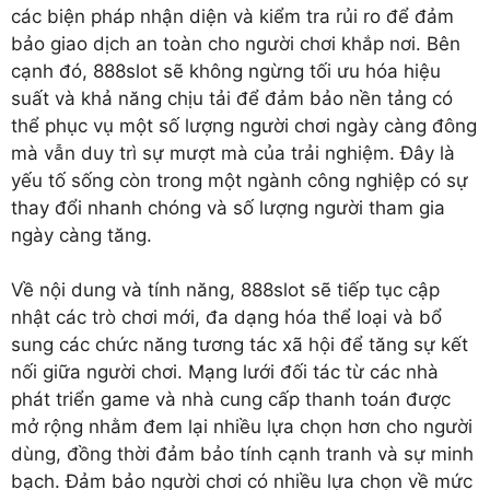
các biện pháp nhận diện và kiểm tra rủi ro để đảm
bảo giao dịch an toàn cho người chơi khắp nơi. Bên
cạnh đó, 888slot sẽ không ngừng tối ưu hóa hiệu
suất và khả năng chịu tải để đảm bảo nền tảng có
thể phục vụ một số lượng người chơi ngày càng đông
mà vẫn duy trì sự mượt mà của trải nghiệm. Đây là
yếu tố sống còn trong một ngành công nghiệp có sự
thay đổi nhanh chóng và số lượng người tham gia
ngày càng tăng.
Về nội dung và tính năng, 888slot sẽ tiếp tục cập
nhật các trò chơi mới, đa dạng hóa thể loại và bổ
sung các chức năng tương tác xã hội để tăng sự kết
nối giữa người chơi. Mạng lưới đối tác từ các nhà
phát triển game và nhà cung cấp thanh toán được
mở rộng nhằm đem lại nhiều lựa chọn hơn cho người
dùng, đồng thời đảm bảo tính cạnh tranh và sự minh
bạch. Đảm bảo người chơi có nhiều lựa chọn về mức