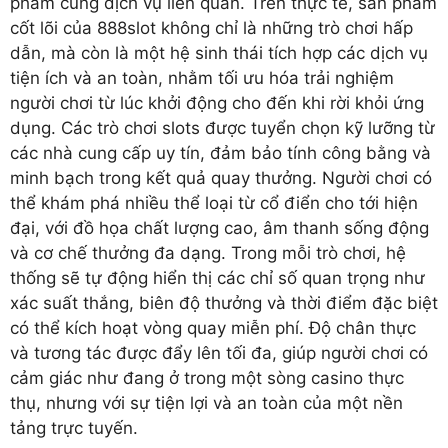
phẩm cùng dịch vụ liên quan. Trên thực tế, sản phẩm
cốt lõi của 888slot không chỉ là những trò chơi hấp
dẫn, mà còn là một hệ sinh thái tích hợp các dịch vụ
tiện ích và an toàn, nhằm tối ưu hóa trải nghiệm
người chơi từ lúc khởi động cho đến khi rời khỏi ứng
dụng. Các trò chơi slots được tuyển chọn kỹ lưỡng từ
các nhà cung cấp uy tín, đảm bảo tính công bằng và
minh bạch trong kết quả quay thưởng. Người chơi có
thể khám phá nhiều thể loại từ cổ điển cho tới hiện
đại, với đồ họa chất lượng cao, âm thanh sống động
và cơ chế thưởng đa dạng. Trong mỗi trò chơi, hệ
thống sẽ tự động hiển thị các chỉ số quan trọng như
xác suất thắng, biên độ thưởng và thời điểm đặc biệt
có thể kích hoạt vòng quay miễn phí. Độ chân thực
và tương tác được đẩy lên tối đa, giúp người chơi có
cảm giác như đang ở trong một sòng casino thực
thụ, nhưng với sự tiện lợi và an toàn của một nền
tảng trực tuyến.