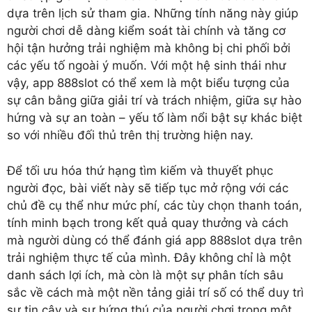
dựa trên lịch sử tham gia. Những tính năng này giúp
người chơi dễ dàng kiểm soát tài chính và tăng cơ
hội tận hưởng trải nghiệm mà không bị chi phối bởi
các yếu tố ngoài ý muốn. Với một hệ sinh thái như
vậy, app 888slot có thể xem là một biểu tượng của
sự cân bằng giữa giải trí và trách nhiệm, giữa sự hào
hứng và sự an toàn – yếu tố làm nổi bật sự khác biệt
so với nhiều đối thủ trên thị trường hiện nay.
Để tối ưu hóa thứ hạng tìm kiếm và thuyết phục
người đọc, bài viết này sẽ tiếp tục mở rộng với các
chủ đề cụ thể như mức phí, các tùy chọn thanh toán,
tính minh bạch trong kết quả quay thưởng và cách
mà người dùng có thể đánh giá app 888slot dựa trên
trải nghiệm thực tế của mình. Đây không chỉ là một
danh sách lợi ích, mà còn là một sự phân tích sâu
sắc về cách mà một nền tảng giải trí số có thể duy trì
sự tin cậy và sự hứng thú của người chơi trong một