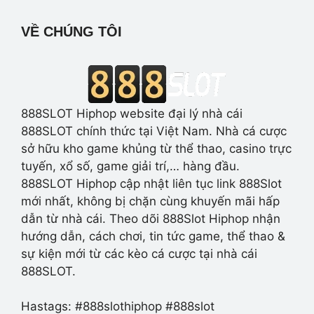
VỀ CHÚNG TÔI
888SLOT Hiphop website đại lý nhà cái
888SLOT chính thức tại Việt Nam. Nhà cá cược
sở hữu kho game khủng từ thể thao, casino trực
tuyến, xổ số, game giải trí,… hàng đầu.
888SLOT Hiphop cập nhật liên tục link 888Slot
mới nhất, không bị chặn cùng khuyến mãi hấp
dẫn từ nhà cái. Theo dõi 888Slot Hiphop nhận
hướng dẫn, cách chơi, tin tức game, thể thao &
sự kiện mới từ các kèo cá cược tại nhà cái
888SLOT.
Hastags: #888slothiphop #888slot