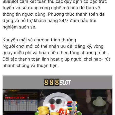
888Slot cam kết tuân thủ các quy định cờ bạc trực
tuyến và sử dụng công nghệ mã hóa để bảo vệ
thông tin người dùng. Phương thức thanh toán đa
dạng và hỗ trợ khách hàng 24/7 đảm bảo trải
nghiệm suôn sẻ.
Khuyến mãi và chương trình thưởng
Người chơi mới có thể nhận ưu đãi đăng ký, vòng
quay miễn phí và hoàn tiền theo từng chương trình.
Đối tác thanh toán linh hoạt giúp người chơi nạp- rút
nhanh chóng và thuận tiện.