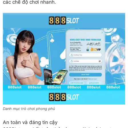
các chế độ chơi nhanh.
Danh mục trò chơi phong phú
An toàn và đáng tin cậy