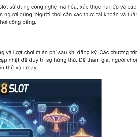
slot sử dụng công nghệ mã hóa, xác thực hai lớp và các
in người dùng. Người chơi cần xác thực tài khoản và tuâ
hơi công bằng.
g và lượt chơi miễn phí sau khi đăng ký. Các chương trì
p nhật để duy trì sự hứng thú. Để tham gia, người chơi
uốn thử vận may.