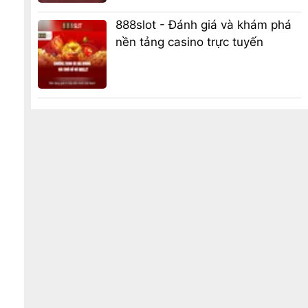
888slot - Đánh giá và khám phá
nền tảng casino trực tuyến