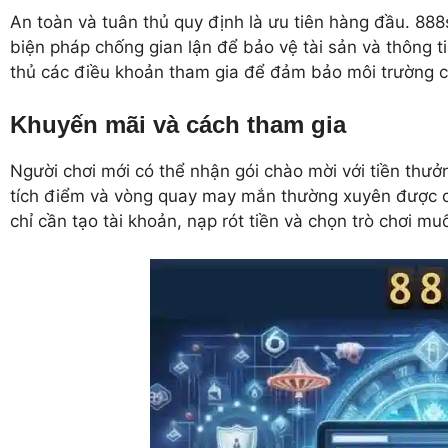
An toàn và tuân thủ quy định là ưu tiên hàng đầu. 888
biện pháp chống gian lận để bảo vệ tài sản và thông t
thủ các điều khoản tham gia để đảm bảo môi trường c
Khuyến mãi và cách tham gia
Người chơi mới có thể nhận gói chào mời với tiền thưởn
tích điểm và vòng quay may mắn thường xuyên được cậ
chỉ cần tạo tài khoản, nạp rót tiền và chọn trò chơi m