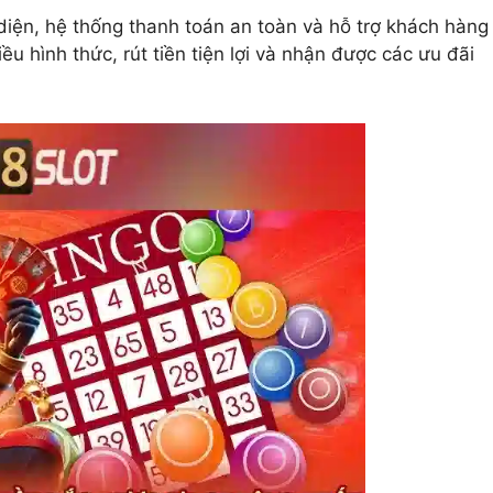
diện, hệ thống thanh toán an toàn và hỗ trợ khách hàng
u hình thức, rút tiền tiện lợi và nhận được các ưu đãi