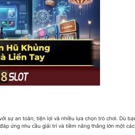
ới sự an toàn, tiện lợi và nhiều lựa chọn trò chơi. Dù bạ
 đáp ứng nhu cầu giải trí và tiềm năng thắng lớn một cá