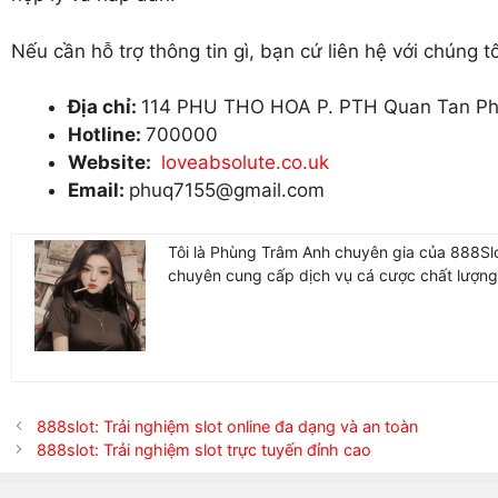
Nếu cần hỗ trợ thông tin gì, bạn cứ liên hệ với chúng t
Địa chỉ:
114 PHU THO HOA P. PTH Quan Tan Ph
Hotline:
700000
Website:
loveabsolute.co.uk
Email:
phuq7155@gmail.com
Tôi là Phùng Trâm Anh chuyên gia của 888Slo
chuyên cung cấp dịch vụ cá cược chất lượng 
888slot: Trải nghiệm slot online đa dạng và an toàn
888slot: Trải nghiệm slot trực tuyến đỉnh cao