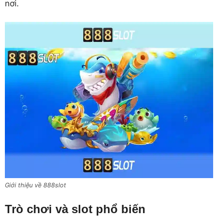
nơi.
Giới thiệu về 888slot
Trò chơi và slot phổ biến