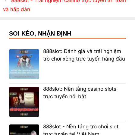
888slot - Trải nghiệm casino trực tuyến an toàn
và hấp dẫn
SOI KÈO, NHẬN ĐỊNH
888slot: Đánh giá và trải nghiệm
trò chơi xèng trực tuyến hàng đầu
888slot: Nền tảng casino slots
trực tuyến nổi bật
888slot - Nền tảng trò chơi slot
trực tuyến tại Việt Nam