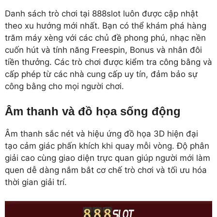
Danh sách trò chơi tại 888slot luôn được cập nhật
theo xu hướng mới nhất. Bạn có thể khám phá hàng
trăm máy xèng với các chủ đề phong phú, nhạc nền
cuốn hút và tính năng Freespin, Bonus và nhân đôi
tiền thưởng. Các trò chơi được kiểm tra công bằng và
cấp phép từ các nhà cung cấp uy tín, đảm bảo sự
công bằng cho mọi người chơi.
Âm thanh và đồ họa sống động
Âm thanh sắc nét và hiệu ứng đồ họa 3D hiện đại
tạo cảm giác phấn khích khi quay mỗi vòng. Độ phân
giải cao cùng giao diện trực quan giúp người mới làm
quen dễ dàng nắm bắt cơ chế trò chơi và tối ưu hóa
thời gian giải trí.