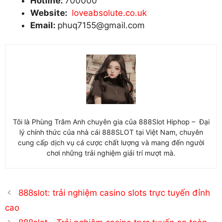
Hotline:
700000
Website:
loveabsolute.co.uk
Email:
phuq7155@gmail.com
Tôi là Phùng Trâm Anh chuyên gia của 888Slot Hiphop – Đại
lý chính thức của nhà cái 888SLOT tại Việt Nam, chuyên
cung cấp dịch vụ cá cược chất lượng và mang đến người
chơi những trải nghiệm giải trí mượt mà.
888slot: trải nghiệm casino slots trực tuyến đỉnh
cao