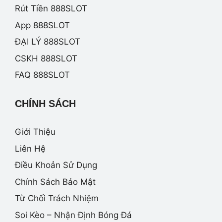
Rút Tiền 888SLOT
App 888SLOT
ĐẠI LÝ 888SLOT
CSKH 888SLOT
FAQ 888SLOT
CHÍNH SÁCH
Giới Thiệu
Liên Hệ
Điều Khoản Sử Dụng
Chính Sách Bảo Mật
Từ Chối Trách Nhiệm
Soi Kèo – Nhận Định Bóng Đá