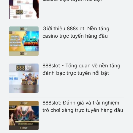
Giới thiệu 888slot: Nền tảng
casino trực tuyến hàng đầu
888slot - Tổng quan về nền tảng
đánh bạc trực tuyến nổi bật
888slot: Đánh giá và trải nghiệm
trò chơi xèng trực tuyến hàng đầu