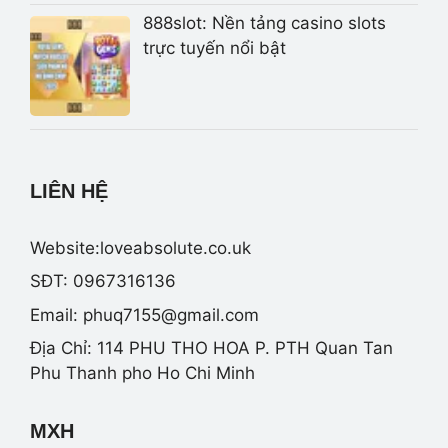
888slot: Nền tảng casino slots
trực tuyến nổi bật
LIÊN HỆ
Website:loveabsolute.co.uk
SĐT: 0967316136
Email:
phuq7155@gmail.com
Địa Chỉ: 114 PHU THO HOA P. PTH Quan Tan
Phu Thanh pho Ho Chi Minh
MXH