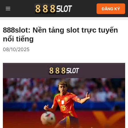
Chuyển
MENU
ĐĂNG KÝ
đến
nội
dung
888slot: Nền tảng slot trực tuyến
nổi tiếng
08/10/2025