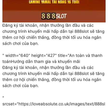
Đăng ký tài khoản, nhận thưởng lần đầu và các
chương trình khuyến mãi hấp dẫn tại 888slot sẽ tăng
thêm cơ hội chiến thắng, đồng thời tối ưu hóa ngân
sách chơi của bạn.
" width="640" height="427" title="An toàn và thanh
toán
Hướng dẫn tham gia và khuyến mãi
Đăng ký tài khoản, nhận thưởng lần đầu và các
chương trình khuyến mãi hấp dẫn tại 888slot sẽ tăng
thêm cơ hội chiến thắng, đồng thời tối ưu hóa ngân
sách chơi của bạn.
"
srcset="https://loveabsolute.co.uk/images/text/888sl