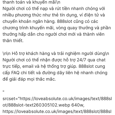
thanh toán và khuyến mãi\n
Người chơi có thể nạp và rút tiền nhanh chóng với
nhiều phương thức như thẻ tín dụng, ví điện tử và
chuyển khoản ngân hàng. 888slot cũng có các
chương trình khuyến mãi, vòng quay thưởng và phần
thưởng hấp dẫn cho người chơi mới và thành viên
thân thiết.
\n\n
Hỗ trợ khách hàng và trải nghiệm người dùng
\n
Người chơi có thể nhận được hỗ trợ 24/7 qua chat
trực tiếp, email và hệ thống trợ giúp. 888slot cung
cấp FAQ chi tiết và đường dây liên hệ nhanh chóng
để giải đáp mọi thắc mắc.
"
srcset="https://loveabsolute.co.uk/images/text/888sl
ot/888slot-text260305102.webp 640w,
https://loveabsolute.co.uk/images/text/888slot/888sl