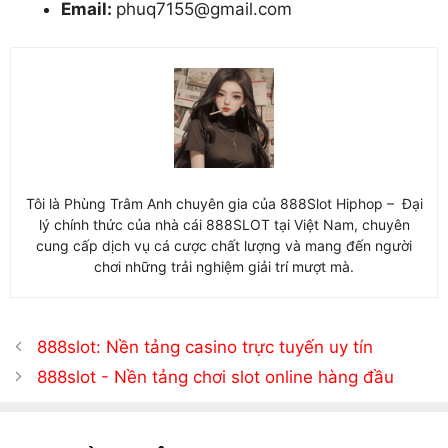
Email:
phuq7155@gmail.com
Tôi là Phùng Trâm Anh chuyên gia của 888Slot Hiphop – Đại
lý chính thức của nhà cái 888SLOT tại Việt Nam, chuyên
cung cấp dịch vụ cá cược chất lượng và mang đến người
chơi những trải nghiệm giải trí mượt mà.
888slot: Nền tảng casino trực tuyến uy tín
888slot - Nền tảng chơi slot online hàng đầu