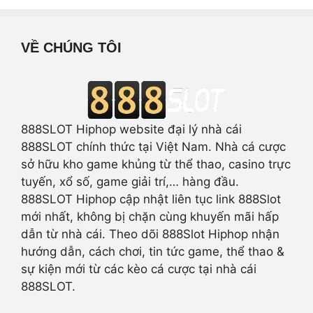
VỀ CHÚNG TÔI
888SLOT Hiphop website đại lý nhà cái
888SLOT chính thức tại Việt Nam. Nhà cá cược
sở hữu kho game khủng từ thể thao, casino trực
tuyến, xổ số, game giải trí,… hàng đầu.
888SLOT Hiphop cập nhật liên tục link 888Slot
mới nhất, không bị chặn cùng khuyến mãi hấp
dẫn từ nhà cái. Theo dõi 888Slot Hiphop nhận
hướng dẫn, cách chơi, tin tức game, thể thao &
sự kiện mới từ các kèo cá cược tại nhà cái
888SLOT.