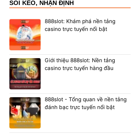
SOI KÈO, NHẬN ĐỊNH
888slot: Khám phá nền tảng
casino trực tuyến nổi bật
Giới thiệu 888slot: Nền tảng
casino trực tuyến hàng đầu
888slot - Tổng quan về nền tảng
đánh bạc trực tuyến nổi bật