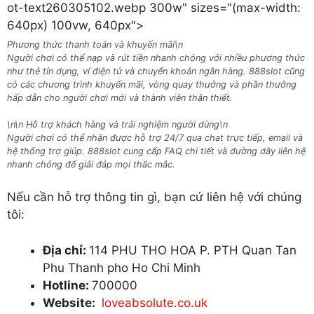
ot-text260305102.webp 300w" sizes="(max-width:
640px) 100vw, 640px">
Phương thức thanh toán và khuyến mãi\n
Người chơi có thể nạp và rút tiền nhanh chóng với nhiều phương thức
như thẻ tín dụng, ví điện tử và chuyển khoản ngân hàng. 888slot cũng
có các chương trình khuyến mãi, vòng quay thưởng và phần thưởng
hấp dẫn cho người chơi mới và thành viên thân thiết.
\n\n
Hỗ trợ khách hàng và trải nghiệm người dùng
\n
Người chơi có thể nhận được hỗ trợ 24/7 qua chat trực tiếp, email và
hệ thống trợ giúp. 888slot cung cấp FAQ chi tiết và đường dây liên hệ
nhanh chóng để giải đáp mọi thắc mắc.
Nếu cần hỗ trợ thông tin gì, bạn cứ liên hệ với chúng
tôi:
Địa chỉ:
114 PHU THO HOA P. PTH Quan Tan
Phu Thanh pho Ho Chi Minh
Hotline:
700000
Website:
loveabsolute.co.uk