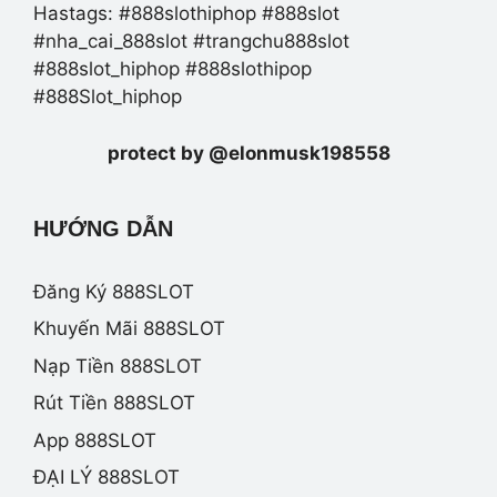
Hastags: #888slothiphop #888slot
#nha_cai_888slot #trangchu888slot
#888slot_hiphop #888slothipop
#888Slot_hiphop
protect by @elonmusk198558
HƯỚNG DẪN
Đăng Ký 888SLOT
Khuyến Mãi 888SLOT
Nạp Tiền 888SLOT
Rút Tiền 888SLOT
App 888SLOT
ĐẠI LÝ 888SLOT