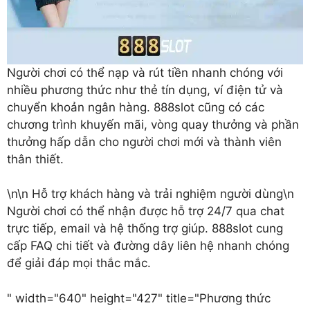
Người chơi có thể nạp và rút tiền nhanh chóng với
nhiều phương thức như thẻ tín dụng, ví điện tử và
chuyển khoản ngân hàng. 888slot cũng có các
chương trình khuyến mãi, vòng quay thưởng và phần
thưởng hấp dẫn cho người chơi mới và thành viên
thân thiết.
\n\n
Hỗ trợ khách hàng và trải nghiệm người dùng
\n
Người chơi có thể nhận được hỗ trợ 24/7 qua chat
trực tiếp, email và hệ thống trợ giúp. 888slot cung
cấp FAQ chi tiết và đường dây liên hệ nhanh chóng
để giải đáp mọi thắc mắc.
" width="640" height="427" title="Phương thức