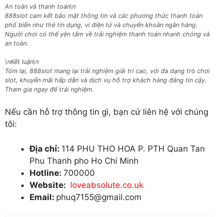
An toàn và thanh toán\n
888slot cam kết bảo mật thông tin và các phương thức thanh toán
phổ biến như thẻ tín dụng, ví điện tử và chuyển khoản ngân hàng.
Người chơi có thể yên tâm về trải nghiệm thanh toán nhanh chóng và
an toàn.
\n
Kết luận
\n
Tóm lại, 888slot mang lại trải nghiệm giải trí cao, với đa dạng trò chơi
slot, khuyến mãi hấp dẫn và dịch vụ hỗ trợ khách hàng đáng tin cậy.
Tham gia ngay để trải nghiệm.
Nếu cần hỗ trợ thông tin gì, bạn cứ liên hệ với chúng
tôi:
Địa chỉ:
114 PHU THO HOA P. PTH Quan Tan
Phu Thanh pho Ho Chi Minh
Hotline:
700000
Website:
loveabsolute.co.uk
Email:
phuq7155@gmail.com