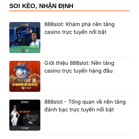
SOI KÈO, NHẬN ĐỊNH
888slot: Khám phá nền tảng
casino trực tuyến nổi bật
Giới thiệu 888slot: Nền tảng
casino trực tuyến hàng đầu
888slot - Tổng quan về nền tảng
đánh bạc trực tuyến nổi bật