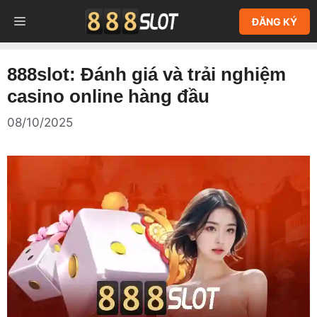
Chuyển
MENU
ĐĂNG KÝ
đến
nội
dung
888slot: Đánh giá và trải nghiệm
casino online hàng đầu
08/10/2025