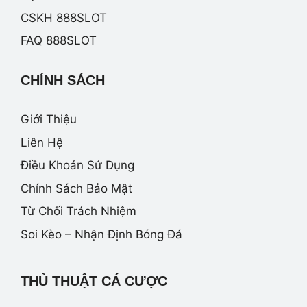
CSKH 888SLOT
FAQ 888SLOT
CHÍNH SÁCH
Giới Thiệu
Liên Hệ
Điều Khoản Sử Dụng
Chính Sách Bảo Mật
Từ Chối Trách Nhiệm
Soi Kèo – Nhận Định Bóng Đá
THỦ THUẬT CÁ CƯỢC