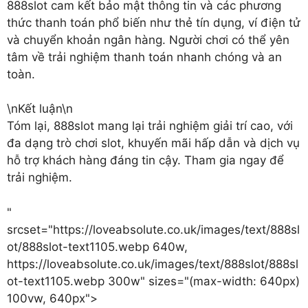
888slot cam kết bảo mật thông tin và các phương
thức thanh toán phổ biến như thẻ tín dụng, ví điện tử
và chuyển khoản ngân hàng. Người chơi có thể yên
tâm về trải nghiệm thanh toán nhanh chóng và an
toàn.
\n
Kết luận
\n
Tóm lại, 888slot mang lại trải nghiệm giải trí cao, với
đa dạng trò chơi slot, khuyến mãi hấp dẫn và dịch vụ
hỗ trợ khách hàng đáng tin cậy. Tham gia ngay để
trải nghiệm.
"
srcset="https://loveabsolute.co.uk/images/text/888sl
ot/888slot-text1105.webp 640w,
https://loveabsolute.co.uk/images/text/888slot/888sl
ot-text1105.webp 300w" sizes="(max-width: 640px)
100vw, 640px">