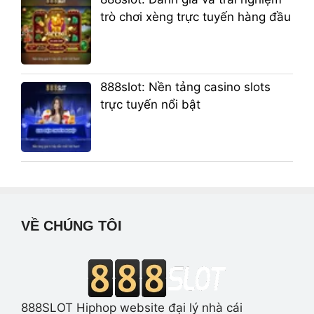
trò chơi xèng trực tuyến hàng đầu
888slot: Nền tảng casino slots
trực tuyến nổi bật
VỀ CHÚNG TÔI
888SLOT Hiphop website đại lý nhà cái