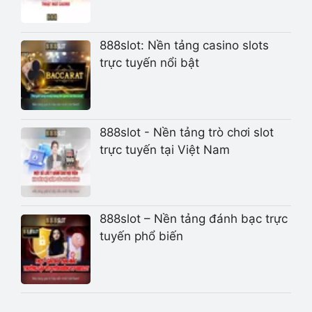
888slot: Nền tảng casino slots
trực tuyến nổi bật
888slot - Nền tảng trò chơi slot
trực tuyến tại Việt Nam
888slot – Nền tảng đánh bạc trực
tuyến phổ biến