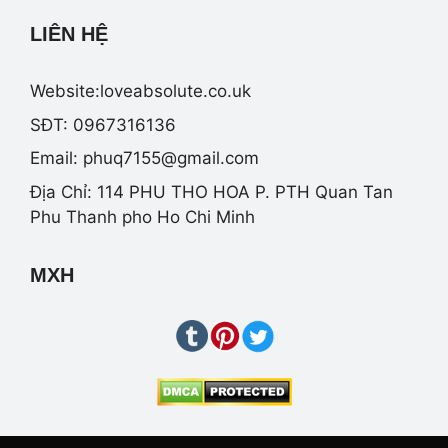
LIÊN HỆ
Website:loveabsolute.co.uk
SĐT: 0967316136
Email:
phuq7155@gmail.com
Địa Chỉ: 114 PHU THO HOA P. PTH Quan Tan
Phu Thanh pho Ho Chi Minh
MXH