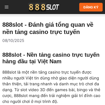
Chuyển
MENU
ĐĂNG KÝ
đến
nội
dung
888slot - Đánh giá tổng quan về
nền tảng casino trực tuyến
08/10/2025
888slot - Nền tảng casino trực tuyến
hàng đầu tại Việt Nam
888slot là một nền tảng casino trực tuyến được
nhiều người Việt tin dùng nhờ giao diện người dùng
thân thiện, tải trang nhanh và danh mục trò chơi đa
dạng. Từ slot video 3D đến games bài, bingo và thẻ
cược, 888slot mang đến trải nghiệm giải trí đỉnh cao
cho người chơi ở mọi trình độ.