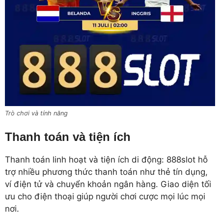
Trò chơi và tính năng
Thanh toán và tiện ích
Thanh toán linh hoạt và tiện ích di động: 888slot hỗ
trợ nhiều phương thức thanh toán như thẻ tín dụng,
ví điện tử và chuyển khoản ngân hàng. Giao diện tối
ưu cho điện thoại giúp người chơi cược mọi lúc mọi
nơi.