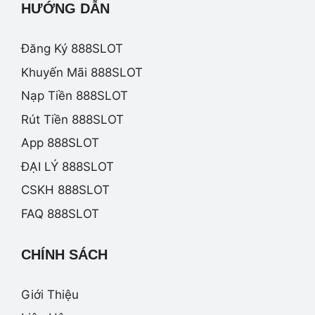
HƯỚNG DẪN
Đăng Ký 888SLOT
Khuyến Mãi 888SLOT
Nạp Tiền 888SLOT
Rút Tiền 888SLOT
App 888SLOT
ĐẠI LÝ 888SLOT
CSKH 888SLOT
FAQ 888SLOT
CHÍNH SÁCH
Giới Thiệu