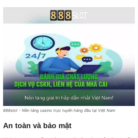
888slot - Nền tảng casino trực tuyến hàng đầu tại Việt Nam
An toàn và bảo mật