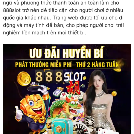
ngữ và phương thức thanh toán an toàn làm cho
888slot trở nên dễ tiếp cận cho người chơi ở nhiều
quốc gia khác nhau. Trang web được tối ưu cho di
động và máy tính để bàn, cho phép người chơi trải
nghiệm liền mạch trên mọi thiết bị.