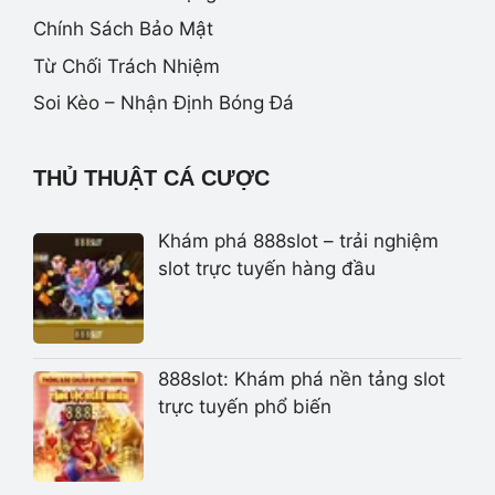
Chính Sách Bảo Mật
Từ Chối Trách Nhiệm
Soi Kèo – Nhận Định Bóng Đá
THỦ THUẬT CÁ CƯỢC
Khám phá 888slot – trải nghiệm
slot trực tuyến hàng đầu
888slot: Khám phá nền tảng slot
trực tuyến phổ biến