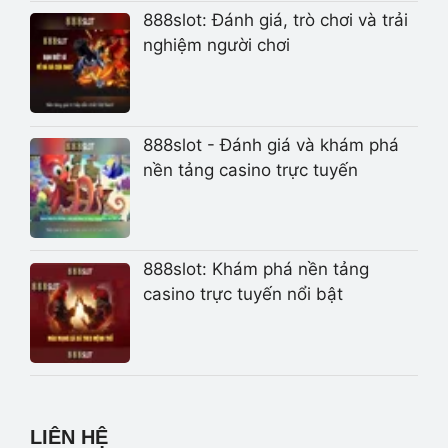
888slot: Đánh giá, trò chơi và trải
nghiệm người chơi
888slot - Đánh giá và khám phá
nền tảng casino trực tuyến
888slot: Khám phá nền tảng
casino trực tuyến nổi bật
LIÊN HỆ